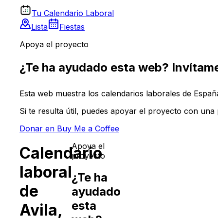
Tu Calendario Laboral
Lista
Fiestas
Apoya el proyecto
¿Te ha ayudado esta web? Invítame
Esta web muestra los calendarios laborales de España 
Si te resulta útil, puedes apoyar el proyecto con un
Donar en Buy Me a Coffee
Apoya el
Calendario
proyecto
laboral
¿Te ha
de
ayudado
esta
Avila
,