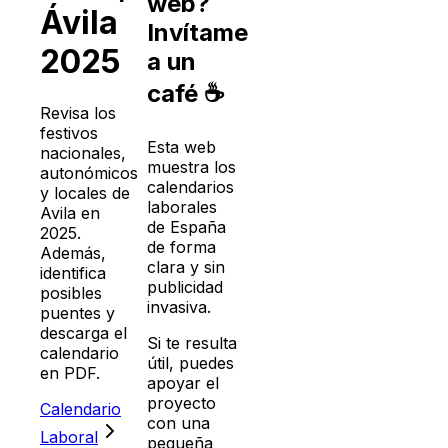
web?
Ávila
Invítame
2025
a un
café ☕
Revisa los
festivos
Esta web
nacionales,
muestra los
autonómicos
calendarios
y locales de
laborales
Avila
en
de España
2025
.
de forma
Además,
clara y sin
identifica
publicidad
posibles
invasiva.
puentes y
descarga el
Si te resulta
calendario
útil, puedes
en PDF.
apoyar el
proyecto
Calendario
con una
Laboral
pequeña