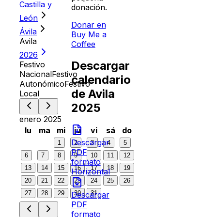
Castilla y
donación.
León
Donar en
Ávila
Buy Me a
Avila
Coffee
2026
Descargar
Festivo
Nacional
Festivo
calendario
Autonómico
Festivo
de
Avila
Local
2025
enero 2025
lu
ma
mi
ju
vi
sá
do
Descargar
1
2
3
4
5
PDF
6
7
8
9
10
11
12
formato
13
14
15
16
17
18
19
Horizontal
20
21
22
23
24
25
26
27
28
29
30
31
Descargar
PDF
formato