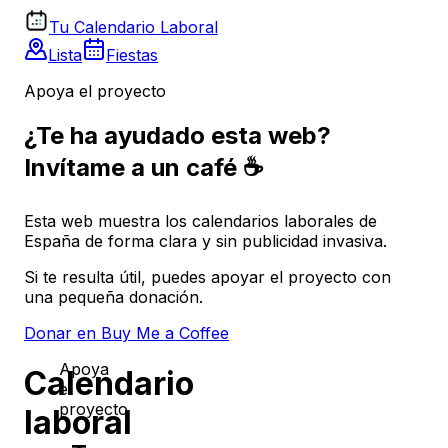
Tu Calendario Laboral
Lista
Fiestas
Apoya el proyecto
¿Te ha ayudado esta web?
Invítame a un café ☕
Esta web muestra los calendarios laborales de
España de forma clara y sin publicidad invasiva.
Si te resulta útil, puedes apoyar el proyecto con
una pequeña donación.
Donar en Buy Me a Coffee
Apoya
Calendario
el
proyecto
laboral