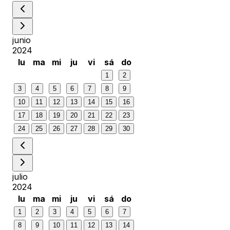
junio
2024
lu
ma
mi
ju
vi
sá
do
1
2
3
4
5
6
7
8
9
10
11
12
13
14
15
16
17
18
19
20
21
22
23
24
25
26
27
28
29
30
julio
2024
lu
ma
mi
ju
vi
sá
do
1
2
3
4
5
6
7
8
9
10
11
12
13
14