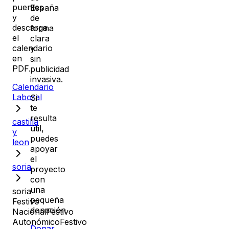
puentes
España
y
de
descarga
forma
el
clara
calendario
y
en
sin
PDF.
publicidad
invasiva.
Calendario
Laboral
Si
te
resulta
castilla
útil,
y
puedes
leon
apoyar
el
soria
proyecto
con
una
soria
pequeña
Festivo
donación.
Nacional
Festivo
Autonómico
Festivo
Donar