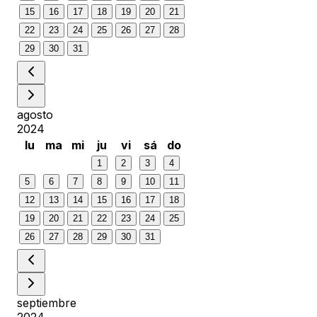
15
16
17
18
19
20
21
22
23
24
25
26
27
28
29
30
31
agosto
2024
lu
ma
mi
ju
vi
sá
do
1
2
3
4
5
6
7
8
9
10
11
12
13
14
15
16
17
18
19
20
21
22
23
24
25
26
27
28
29
30
31
septiembre
2024