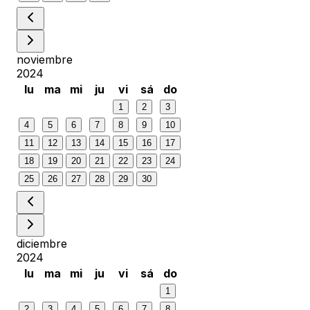
noviembre
2024
lu
ma
mi
ju
vi
sá
do
1
2
3
4
5
6
7
8
9
10
11
12
13
14
15
16
17
18
19
20
21
22
23
24
25
26
27
28
29
30
diciembre
2024
lu
ma
mi
ju
vi
sá
do
1
2
3
4
5
6
7
8