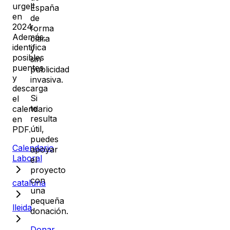
urgell
España
en
de
2024
.
forma
Además,
clara
identifica
y
posibles
sin
puentes
publicidad
y
invasiva.
descarga
Si
el
te
calendario
resulta
en
útil,
PDF.
puedes
Calendario
apoyar
Laboral
el
proyecto
con
cataluna
una
pequeña
lleida
donación.
Donar