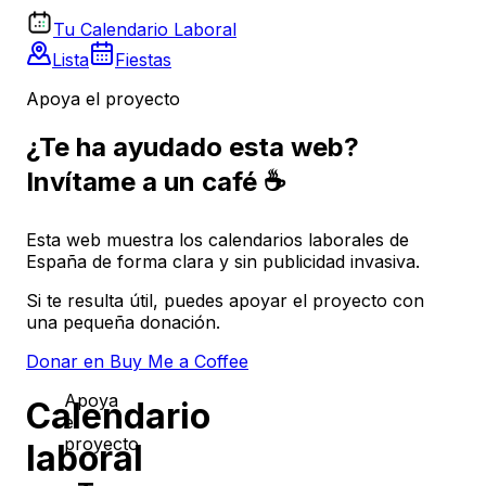
Tu Calendario Laboral
Lista
Fiestas
Apoya el proyecto
¿Te ha ayudado esta web?
Invítame a un café ☕
Esta web muestra los calendarios laborales de
España de forma clara y sin publicidad invasiva.
Si te resulta útil, puedes apoyar el proyecto con
una pequeña donación.
Donar en Buy Me a Coffee
Apoya
Calendario
el
proyecto
laboral