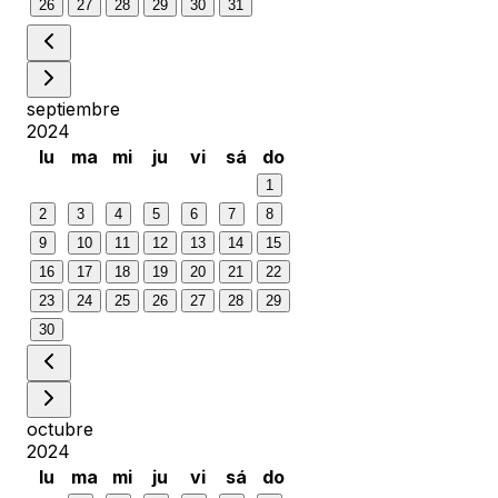
26
27
28
29
30
31
septiembre
2024
lu
ma
mi
ju
vi
sá
do
1
2
3
4
5
6
7
8
9
10
11
12
13
14
15
16
17
18
19
20
21
22
23
24
25
26
27
28
29
30
octubre
2024
lu
ma
mi
ju
vi
sá
do