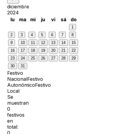
diciembre
2024
lu
ma
mi
ju
vi
sá
do
1
2
3
4
5
6
7
8
9
10
11
12
13
14
15
16
17
18
19
20
21
22
23
24
25
26
27
28
29
30
31
Festivo
Nacional
Festivo
Autonómico
Festivo
Local
Se
muestran
0
festivos
en
total:
0