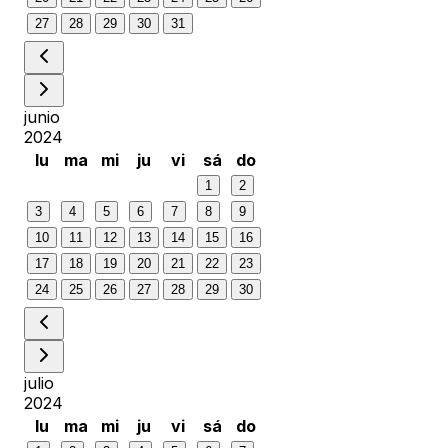
27
28
29
30
31
junio
2024
lu
ma
mi
ju
vi
sá
do
1
2
3
4
5
6
7
8
9
10
11
12
13
14
15
16
17
18
19
20
21
22
23
24
25
26
27
28
29
30
julio
2024
lu
ma
mi
ju
vi
sá
do