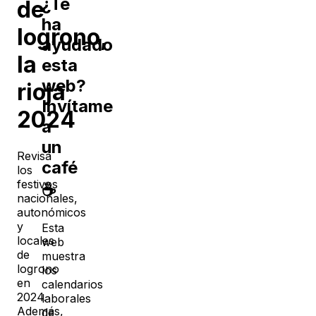
¿Te
de
ha
logrono
,
ayudado
la
esta
web?
rioja
Invítame
2024
a
un
Revisa
café
los
festivos
☕
nacionales,
autonómicos
y
Esta
locales
web
de
muestra
logrono
los
en
calendarios
2024
.
laborales
Además,
de