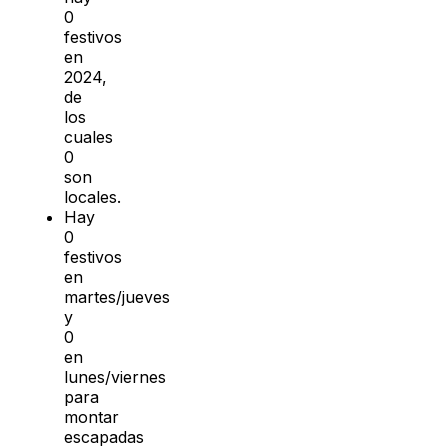
0
festivos
en
2024,
de
los
cuales
0
son
locales.
Hay
0
festivos
en
martes/jueves
y
0
en
lunes/viernes
para
montar
escapadas