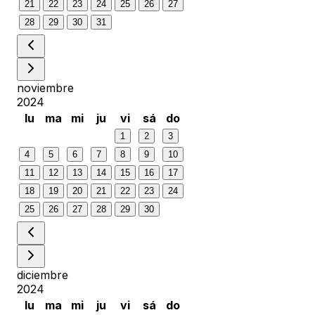
21
22
23
24
25
26
27
28
29
30
31
noviembre
2024
lu
ma
mi
ju
vi
sá
do
1
2
3
4
5
6
7
8
9
10
11
12
13
14
15
16
17
18
19
20
21
22
23
24
25
26
27
28
29
30
diciembre
2024
lu
ma
mi
ju
vi
sá
do