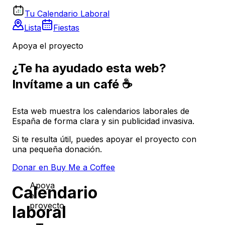
Tu Calendario Laboral
Lista
Fiestas
Apoya el proyecto
¿Te ha ayudado esta web?
Invítame a un café ☕
Esta web muestra los calendarios laborales de
España de forma clara y sin publicidad invasiva.
Si te resulta útil, puedes apoyar el proyecto con
una pequeña donación.
Donar en Buy Me a Coffee
Apoya
Calendario
el
proyecto
laboral