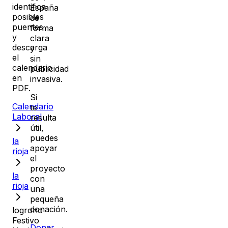
identifica
España
posibles
de
puentes
forma
y
clara
descarga
y
el
sin
calendario
publicidad
en
invasiva.
PDF.
Si
Calendario
te
Laboral
resulta
útil,
puedes
la
apoyar
rioja
el
proyecto
la
con
rioja
una
pequeña
donación.
logrono
Festivo
Donar