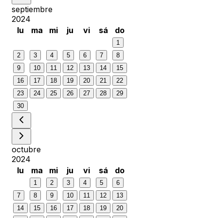
septiembre
2024
lu
ma
mi
ju
vi
sá
do
1
2
3
4
5
6
7
8
9
10
11
12
13
14
15
16
17
18
19
20
21
22
23
24
25
26
27
28
29
30
octubre
2024
lu
ma
mi
ju
vi
sá
do
1
2
3
4
5
6
7
8
9
10
11
12
13
14
15
16
17
18
19
20