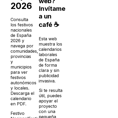
web?
2026
Invítame
a un
Consulta
café ☕
los festivos
nacionales
de España
Esta web
2026
y
muestra los
navega por
calendarios
comunidades,
laborales
provincias
de España
y
de forma
municipios
clara y sin
para ver
publicidad
festivos
invasiva.
autonómicos
y locales.
Si te resulta
Descarga el
útil, puedes
calendario
apoyar el
en PDF.
proyecto
con una
Festivo
pequeña