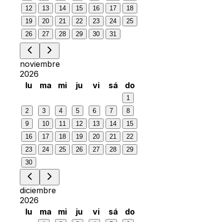
12
13
14
15
16
17
18
19
20
21
22
23
24
25
26
27
28
29
30
31
noviembre
2026
lu
ma
mi
ju
vi
sá
do
1
2
3
4
5
6
7
8
9
10
11
12
13
14
15
16
17
18
19
20
21
22
23
24
25
26
27
28
29
30
diciembre
2026
lu
ma
mi
ju
vi
sá
do