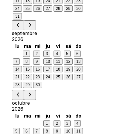
17
18
19
20
21
22
23
24
25
26
27
28
29
30
31
septiembre
2026
lu
ma
mi
ju
vi
sá
do
1
2
3
4
5
6
7
8
9
10
11
12
13
14
15
16
17
18
19
20
21
22
23
24
25
26
27
28
29
30
octubre
2026
lu
ma
mi
ju
vi
sá
do
1
2
3
4
5
6
7
8
9
10
11