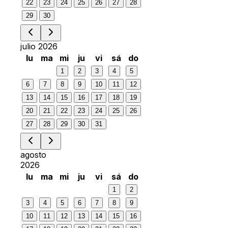
22
23
24
25
26
27
28
29
30
julio 2026
lu
ma
mi
ju
vi
sá
do
1
2
3
4
5
6
7
8
9
10
11
12
13
14
15
16
17
18
19
20
21
22
23
24
25
26
27
28
29
30
31
agosto
2026
lu
ma
mi
ju
vi
sá
do
1
2
3
4
5
6
7
8
9
10
11
12
13
14
15
16