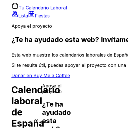
Tu Calendario Laboral
Lista
Fiestas
Apoya el proyecto
¿Te ha ayudado esta web? Invítame
Esta web muestra los calendarios laborales de España 
Si te resulta útil, puedes apoyar el proyecto con un
Donar en Buy Me a Coffee
Apoya el
Calendario
proyecto
laboral
¿Te ha
de
ayudado
esta
España