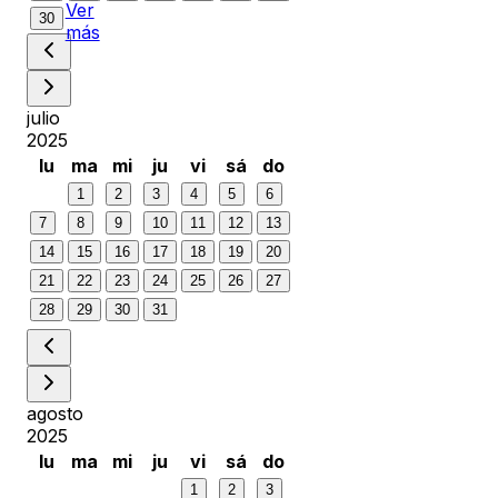
Ver
30
más
julio
2025
lu
ma
mi
ju
vi
sá
do
1
2
3
4
5
6
7
8
9
10
11
12
13
14
15
16
17
18
19
20
21
22
23
24
25
26
27
28
29
30
31
agosto
2025
lu
ma
mi
ju
vi
sá
do
1
2
3