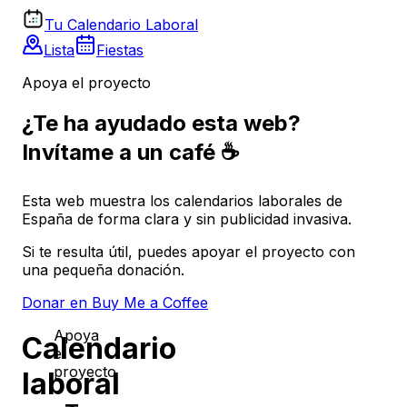
Tu Calendario Laboral
Lista
Fiestas
Apoya el proyecto
¿Te ha ayudado esta web?
Invítame a un café ☕
Esta web muestra los calendarios laborales de
España de forma clara y sin publicidad invasiva.
Si te resulta útil, puedes apoyar el proyecto con
una pequeña donación.
Donar en Buy Me a Coffee
Apoya
Calendario
el
proyecto
laboral