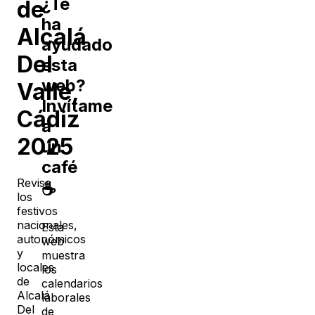
¿Te
de
ha
Alcalá
ayudado
Del
esta
web?
Valle
,
Invítame
Cádiz
a
2025
un
café
Revisa
☕
los
festivos
nacionales,
Esta
autonómicos
web
y
muestra
locales
los
de
calendarios
Alcalá
laborales
Del
de