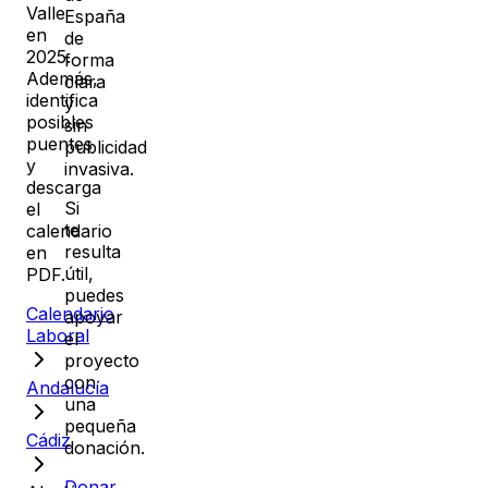
Valle
España
en
de
2025
.
forma
Además,
clara
identifica
y
posibles
sin
puentes
publicidad
y
invasiva.
descarga
Si
el
te
calendario
resulta
en
útil,
PDF.
puedes
Calendario
apoyar
Laboral
el
proyecto
con
Andalucía
una
pequeña
Cádiz
donación.
Donar