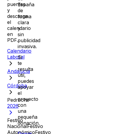
puentes
España
y
de
descarga
forma
el
clara
calendario
y
en
sin
PDF.
publicidad
invasiva.
Calendario
Laboral
Si
te
resulta
Andalucía
útil,
puedes
Córdoba
apoyar
el
proyecto
Pedroche
con
2026
una
pequeña
Festivo
donación.
Nacional
Festivo
Autonómico
Festivo
Donar