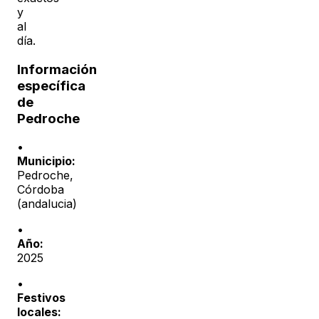
y
al
día.
Información
específica
de
Pedroche
•
Municipio:
Pedroche
,
Córdoba
(
andalucia
)
•
Año:
2025
•
Festivos
locales: