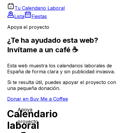
Tu Calendario Laboral
Lista
Fiestas
Apoya el proyecto
¿Te ha ayudado esta web?
Invítame a un café ☕
Esta web muestra los calendarios laborales de
España de forma clara y sin publicidad invasiva.
Si te resulta útil, puedes apoyar el proyecto con
una pequeña donación.
Donar en Buy Me a Coffee
Apoya
Calendario
el
proyecto
laboral