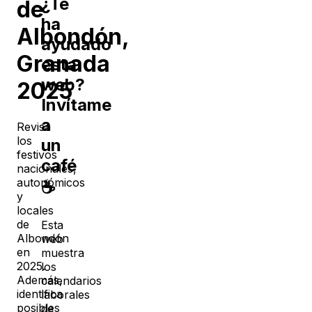
¿Te
de
ha
Albondón
,
ayudado
Granada
esta
web?
2025
Invítame
a
Revisa
los
un
festivos
café
nacionales,
autonómicos
☕
y
locales
de
Esta
Albondón
web
en
muestra
2025
.
los
Además,
calendarios
identifica
laborales
posibles
de