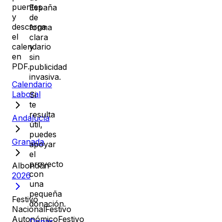
puentes
España
y
de
descarga
forma
el
clara
calendario
y
en
sin
PDF.
publicidad
invasiva.
Calendario
Laboral
Si
te
resulta
Andalucía
útil,
puedes
Granada
apoyar
el
proyecto
Albondón
con
2026
una
pequeña
Festivo
donación.
Nacional
Festivo
Autonómico
Festivo
Donar