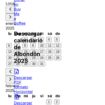
Local
en
Buy
Me
a
Coffee
enero
2025
Descargar
lu
ma
mi
ju
vi
sá
do
calendario
1
2
3
4
5
de
6
7
8
9
10
11
12
13
14
15
16
17
18
19
Albondón
20
21
22
23
24
25
26
2025
27
28
29
30
31
Descargar
PDF
febrero
formato
2025
Horizontal
lu
ma
mi
ju
vi
sá
do
1
2
Descargar