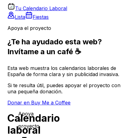
Tu Calendario Laboral
Lista
Fiestas
Apoya el proyecto
¿Te ha ayudado esta web?
Invítame a un café ☕
Esta web muestra los calendarios laborales de
España de forma clara y sin publicidad invasiva.
Si te resulta útil, puedes apoyar el proyecto con
una pequeña donación.
Donar en Buy Me a Coffee
Apoya
Calendario
el
proyecto
laboral