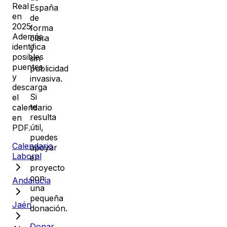
Real
España
en
de
2025
.
forma
Además,
clara
identifica
y
posibles
sin
puentes
publicidad
y
invasiva.
descarga
Si
el
te
calendario
resulta
en
útil,
PDF.
puedes
Calendario
apoyar
Laboral
el
proyecto
con
Andalucía
una
pequeña
Jaén
donación.
Donar