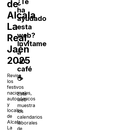
¿Te
de
ha
Alcala
ayudado
La
esta
web?
Real
,
Invítame
Jaén
a
2025
un
café
Revisa
☕
los
festivos
nacionales,
Esta
autonómicos
web
y
muestra
locales
los
de
calendarios
Alcala
laborales
La
de