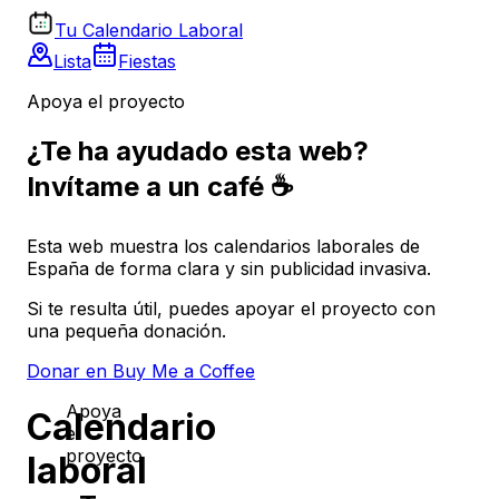
Tu Calendario Laboral
Lista
Fiestas
Apoya el proyecto
¿Te ha ayudado esta web?
Invítame a un café ☕
Esta web muestra los calendarios laborales de
España de forma clara y sin publicidad invasiva.
Si te resulta útil, puedes apoyar el proyecto con
una pequeña donación.
Donar en Buy Me a Coffee
Apoya
Calendario
el
proyecto
laboral