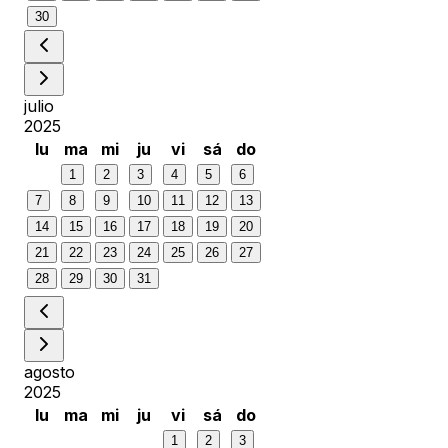
30
julio
2025
lu
ma
mi
ju
vi
sá
do
1
2
3
4
5
6
7
8
9
10
11
12
13
14
15
16
17
18
19
20
21
22
23
24
25
26
27
28
29
30
31
agosto
2025
lu
ma
mi
ju
vi
sá
do
1
2
3