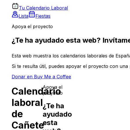
Tu Calendario Laboral
Lista
Fiestas
Apoya el proyecto
¿Te ha ayudado esta web? Invítame
Esta web muestra los calendarios laborales de España 
Si te resulta útil, puedes apoyar el proyecto con un
Donar en Buy Me a Coffee
Apoya el
Calendario
proyecto
laboral
¿Te ha
de
ayudado
esta
Cañete