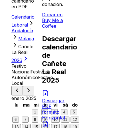
calendario
donación.
en PDF.
Donar en
Calendario
Buy Me a
Laboral
Coffee
Andalucía
Descargar
Málaga
calendario
Cañete
La Real
de
2026
Cañete
Festivo
La Real
Nacional
Festivo
Autonómico
Festivo
2025
Local
enero 2025
Descargar
lu
ma
mi
ju
vi
sá
do
PDF
formato
1
2
3
4
5
Horizontal
6
7
8
9
10
11
12
13
14
15
16
17
18
19