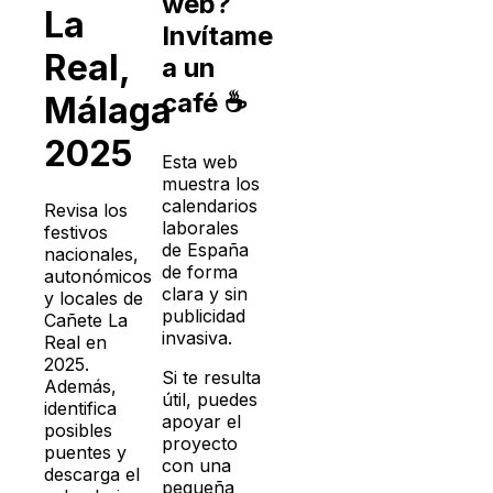
web?
La
Invítame
Real
,
a un
café ☕
Málaga
2025
Esta web
muestra los
calendarios
Revisa los
laborales
festivos
de España
nacionales,
de forma
autonómicos
clara y sin
y locales de
publicidad
Cañete La
invasiva.
Real
en
2025
.
Si te resulta
Además,
útil, puedes
identifica
apoyar el
posibles
proyecto
puentes y
con una
descarga el
pequeña