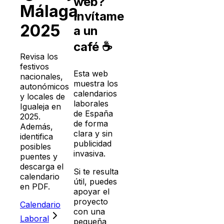
web?
Málaga
Invítame
2025
a un
café ☕
Revisa los
festivos
Esta web
nacionales,
muestra los
autonómicos
calendarios
y locales de
laborales
Igualeja
en
de España
2025
.
de forma
Además,
clara y sin
identifica
publicidad
posibles
invasiva.
puentes y
descarga el
Si te resulta
calendario
útil, puedes
en PDF.
apoyar el
proyecto
Calendario
con una
Laboral
pequeña