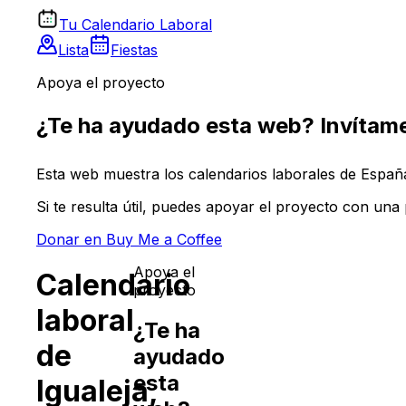
Tu Calendario Laboral
Lista
Fiestas
Apoya el proyecto
¿Te ha ayudado esta web? Invítame
Esta web muestra los calendarios laborales de España 
Si te resulta útil, puedes apoyar el proyecto con un
Donar en Buy Me a Coffee
Apoya el
Calendario
proyecto
laboral
¿Te ha
de
ayudado
esta
Igualeja
,