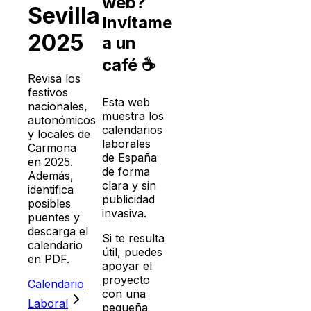
web?
Sevilla
Invítame
2025
a un
café ☕
Revisa los
festivos
Esta web
nacionales,
muestra los
autonómicos
calendarios
y locales de
laborales
Carmona
de España
en
2025
.
de forma
Además,
clara y sin
identifica
publicidad
posibles
invasiva.
puentes y
descarga el
Si te resulta
calendario
útil, puedes
en PDF.
apoyar el
proyecto
Calendario
con una
Laboral
pequeña