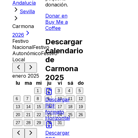
Andalucía
donación.
Sevilla
Donar en
Buy Me a
Carmona
Coffee
2026
Descargar
Festivo
Nacional
Festivo
calendario
Autonómico
Festivo
de
Local
Carmona
enero 2025
2025
lu
ma
mi
ju
vi
sá
do
1
2
3
4
5
6
7
8
9
10
11
12
Descargar
PDF
13
14
15
16
17
18
19
formato
20
21
22
23
24
25
26
Horizontal
27
28
29
30
31
Descargar