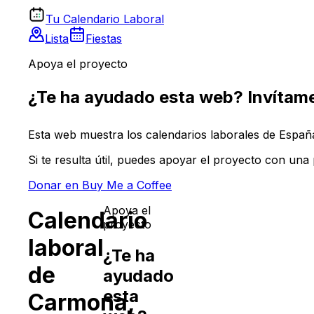
Tu Calendario Laboral
Lista
Fiestas
Apoya el proyecto
¿Te ha ayudado esta web? Invítame
Esta web muestra los calendarios laborales de España 
Si te resulta útil, puedes apoyar el proyecto con un
Donar en Buy Me a Coffee
Apoya el
Calendario
proyecto
laboral
¿Te ha
de
ayudado
esta
Carmona
,