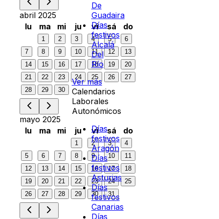
De
abril 2025
Guadaira
Días
lu
ma
mi
ju
vi
sá
do
festivos
1
2
3
4
5
6
Alcalá
7
8
9
10
11
12
13
Del
Río
14
15
16
17
18
19
20
21
22
23
24
25
26
27
Ver más
28
29
30
Calendarios
Laborales
Autonómicos
mayo 2025
Días
lu
ma
mi
ju
vi
sá
do
festivos
1
2
3
4
Aragón
5
6
7
8
9
10
11
Días
festivos
12
13
14
15
16
17
18
Asturias
19
20
21
22
23
24
25
Días
26
27
28
29
30
31
festivos
Canarias
Días