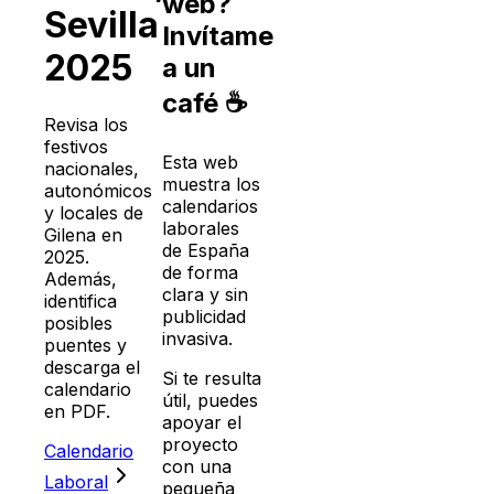
web?
Sevilla
Invítame
2025
a un
café ☕
Revisa los
festivos
Esta web
nacionales,
muestra los
autonómicos
calendarios
y locales de
laborales
Gilena
en
de España
2025
.
de forma
Además,
clara y sin
identifica
publicidad
posibles
invasiva.
puentes y
descarga el
Si te resulta
calendario
útil, puedes
en PDF.
apoyar el
proyecto
Calendario
con una
Laboral
pequeña