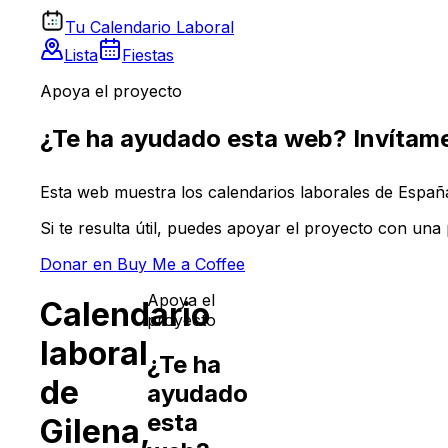
Tu Calendario Laboral
Lista
Fiestas
Apoya el proyecto
¿Te ha ayudado esta web? Invítame
Esta web muestra los calendarios laborales de España 
Si te resulta útil, puedes apoyar el proyecto con un
Donar en Buy Me a Coffee
Apoya el
Calendario
proyecto
laboral
¿Te ha
de
ayudado
esta
Gilena
,