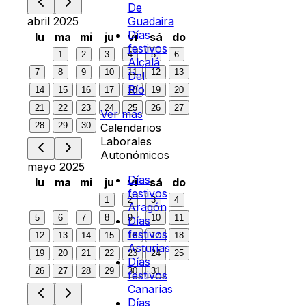
De
abril 2025
Guadaira
Días
lu
ma
mi
ju
vi
sá
do
festivos
1
2
3
4
5
6
Alcalá
7
8
9
10
11
12
13
Del
Río
14
15
16
17
18
19
20
21
22
23
24
25
26
27
Ver más
28
29
30
Calendarios
Laborales
Autonómicos
mayo 2025
Días
lu
ma
mi
ju
vi
sá
do
festivos
1
2
3
4
Aragón
5
6
7
8
9
10
11
Días
festivos
12
13
14
15
16
17
18
Asturias
19
20
21
22
23
24
25
Días
26
27
28
29
30
31
festivos
Canarias
Días