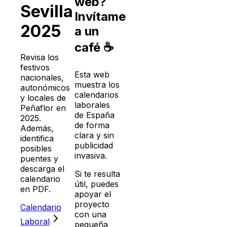
web?
Sevilla
Invítame
2025
a un
café ☕
Revisa los
festivos
Esta web
nacionales,
muestra los
autonómicos
calendarios
y locales de
laborales
Peñaflor
en
de España
2025
.
de forma
Además,
clara y sin
identifica
publicidad
posibles
invasiva.
puentes y
descarga el
Si te resulta
calendario
útil, puedes
en PDF.
apoyar el
proyecto
Calendario
con una
Laboral
pequeña