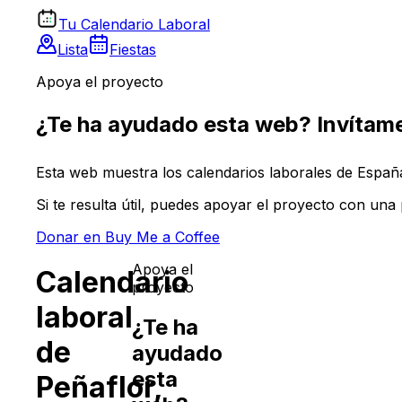
Tu Calendario Laboral
Lista
Fiestas
Apoya el proyecto
¿Te ha ayudado esta web? Invítame
Esta web muestra los calendarios laborales de España 
Si te resulta útil, puedes apoyar el proyecto con un
Donar en Buy Me a Coffee
Apoya el
Calendario
proyecto
laboral
¿Te ha
de
ayudado
esta
Peñaflor
,