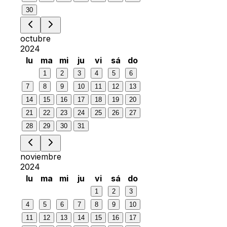
30
octubre
2024
lu
ma
mi
ju
vi
sá
do
1
2
3
4
5
6
7
8
9
10
11
12
13
14
15
16
17
18
19
20
21
22
23
24
25
26
27
28
29
30
31
noviembre
2024
lu
ma
mi
ju
vi
sá
do
1
2
3
4
5
6
7
8
9
10
11
12
13
14
15
16
17