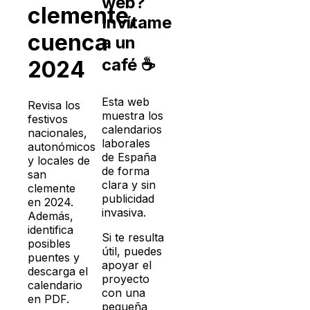
web?
clemente
,
Invítame
cuenca
a un
café ☕
2024
Esta web
Revisa los
muestra los
festivos
calendarios
nacionales,
laborales
autonómicos
de España
y locales de
de forma
san
clara y sin
clemente
publicidad
en
2024
.
invasiva.
Además,
identifica
Si te resulta
posibles
útil, puedes
puentes y
apoyar el
descarga el
proyecto
calendario
con una
en PDF.
pequeña