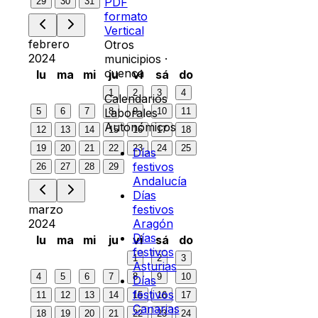
PDF
29
30
31
formato
Vertical
febrero
Otros
2024
municipios ·
cuenca
lu
ma
mi
ju
vi
sá
do
1
2
3
4
Calendarios
5
6
7
8
9
10
11
Laborales
Autonómicos
12
13
14
15
16
17
18
19
20
21
22
23
24
25
Días
festivos
26
27
28
29
Andalucía
Días
marzo
festivos
2024
Aragón
Días
lu
ma
mi
ju
vi
sá
do
festivos
1
2
3
Asturias
4
5
6
7
8
9
10
Días
festivos
11
12
13
14
15
16
17
Canarias
18
19
20
21
22
23
24