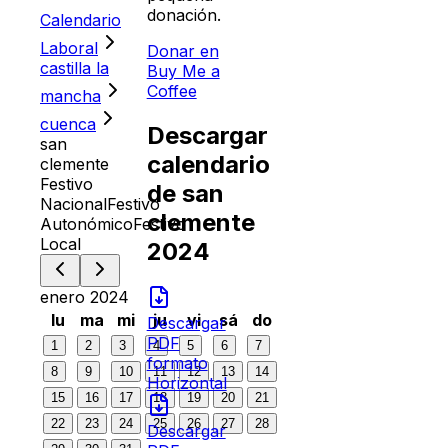
donación.
Calendario
Laboral
Donar en
castilla la
Buy Me a
Coffee
mancha
cuenca
Descargar
san
calendario
clemente
Festivo
de
san
Nacional
Festivo
clemente
Autonómico
Festivo
Local
2024
enero 2024
lu
ma
mi
ju
vi
sá
do
Descargar
PDF
1
2
3
4
5
6
7
formato
8
9
10
11
12
13
14
Horizontal
15
16
17
18
19
20
21
22
23
24
25
26
27
28
Descargar