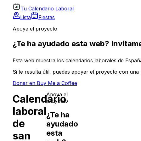
Tu Calendario Laboral
Lista
Fiestas
Apoya el proyecto
¿Te ha ayudado esta web? Invítame
Esta web muestra los calendarios laborales de España 
Si te resulta útil, puedes apoyar el proyecto con un
Donar en Buy Me a Coffee
Apoya el
Calendario
proyecto
laboral
¿Te ha
de
ayudado
esta
san