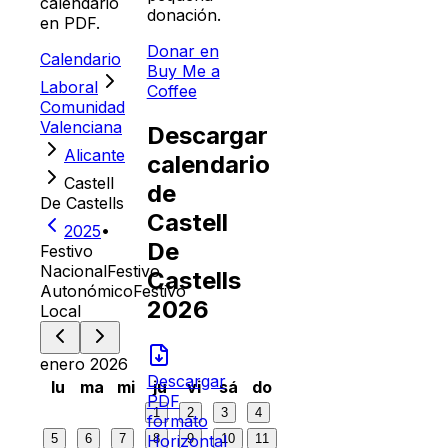
calendario
donación.
en PDF.
Donar en
Calendario
Buy Me a
Laboral
Coffee
Comunidad
Valenciana
Descargar
Alicante
calendario
Castell
de
De Castells
Castell
2025
•
De
Festivo
Nacional
Festivo
Castells
Autonómico
Festivo
2026
Local
enero 2026
Descargar
lu
ma
mi
ju
vi
sá
do
PDF
1
2
3
4
formato
5
6
7
8
9
10
11
Horizontal