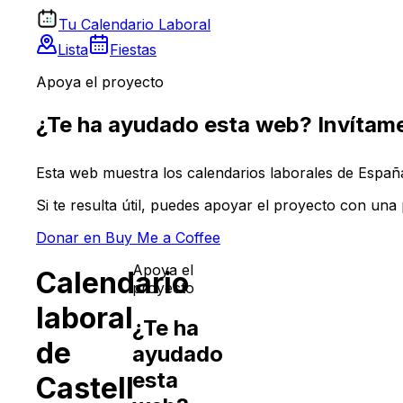
Tu Calendario Laboral
Lista
Fiestas
Apoya el proyecto
¿Te ha ayudado esta web? Invítame
Esta web muestra los calendarios laborales de España 
Si te resulta útil, puedes apoyar el proyecto con un
Donar en Buy Me a Coffee
Apoya el
Calendario
proyecto
laboral
¿Te ha
de
ayudado
esta
Castell