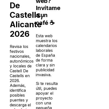
web?
De
Invítame
Castells
,
a un
café ☕
Alicante
2026
Esta web
muestra los
calendarios
Revisa los
laborales
festivos
de España
nacionales,
de forma
autonómicos
clara y sin
y locales de
publicidad
Castell De
invasiva.
Castells
en
2026
.
Si te resulta
Además,
útil, puedes
identifica
apoyar el
posibles
proyecto
puentes y
con una
descarga el
pequeña