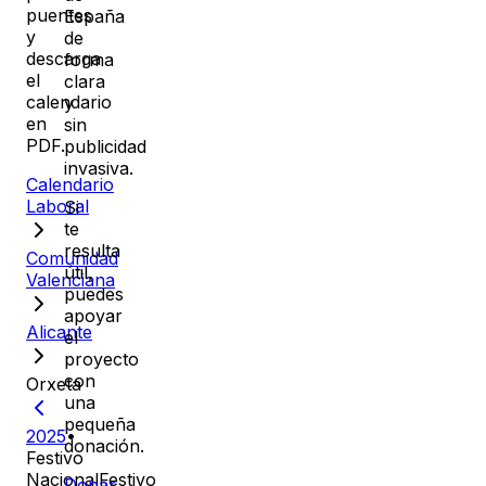
puentes
España
y
de
descarga
forma
el
clara
calendario
y
en
sin
PDF.
publicidad
invasiva.
Calendario
Laboral
Si
te
resulta
Comunidad
útil,
Valenciana
puedes
apoyar
Alicante
el
proyecto
con
Orxeta
una
pequeña
2025
•
donación.
Festivo
Nacional
Festivo
Donar