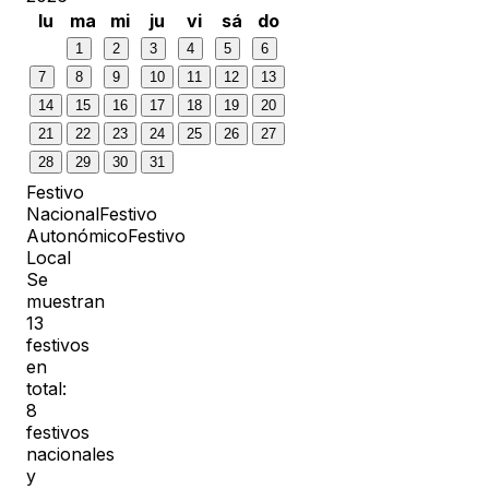
lu
ma
mi
ju
vi
sá
do
1
2
3
4
5
6
7
8
9
10
11
12
13
14
15
16
17
18
19
20
21
22
23
24
25
26
27
28
29
30
31
Festivo
Nacional
Festivo
Autonómico
Festivo
Local
Se
muestran
13
festivos
en
total:
8
festivos
nacionales
y