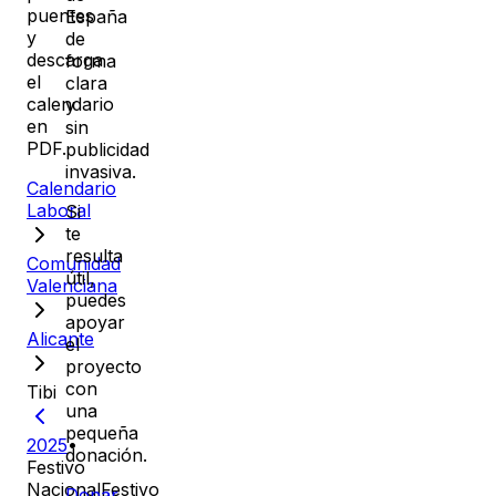
puentes
España
y
de
descarga
forma
el
clara
calendario
y
en
sin
PDF.
publicidad
invasiva.
Calendario
Laboral
Si
te
resulta
Comunidad
útil,
Valenciana
puedes
apoyar
Alicante
el
proyecto
con
Tibi
una
pequeña
2025
•
donación.
Festivo
Nacional
Festivo
Donar