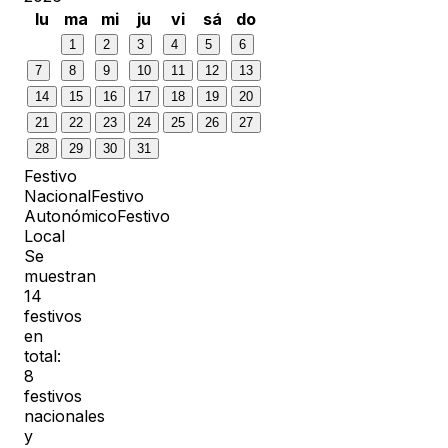
lu
ma
mi
ju
vi
sá
do
1
2
3
4
5
6
7
8
9
10
11
12
13
14
15
16
17
18
19
20
21
22
23
24
25
26
27
28
29
30
31
Festivo
Nacional
Festivo
Autonómico
Festivo
Local
Se
muestran
14
festivos
en
total:
8
festivos
nacionales
y