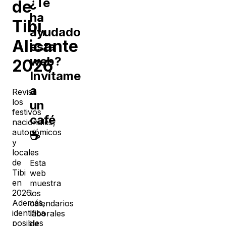
¿Te
de
ha
Tibi
,
ayudado
Alicante
esta
web?
2026
Invítame
a
Revisa
los
un
festivos
café
nacionales,
autonómicos
☕
y
locales
de
Esta
Tibi
web
en
muestra
2026
.
los
Además,
calendarios
identifica
laborales
posibles
de