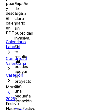
puentes
España
y
de
descarga
forma
el
clara
calendario
y
en
sin
PDF.
publicidad
invasiva.
Calendario
Laboral
Si
te
resulta
Comunidad
útil,
Valenciana
puedes
apoyar
Castellón
el
proyecto
con
Morella
una
pequeña
2025
•
donación.
Festivo
Nacional
Festivo
Donar