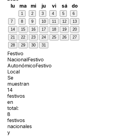
lu
ma
mi
ju
vi
sá
do
1
2
3
4
5
6
7
8
9
10
11
12
13
14
15
16
17
18
19
20
21
22
23
24
25
26
27
28
29
30
31
Festivo
Nacional
Festivo
Autonómico
Festivo
Local
Se
muestran
14
festivos
en
total:
8
festivos
nacionales
y