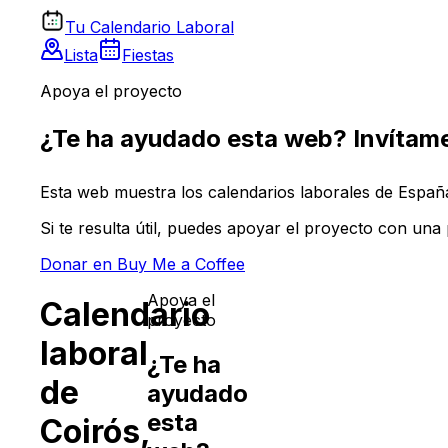
Tu Calendario Laboral
Lista
Fiestas
Apoya el proyecto
¿Te ha ayudado esta web? Invítame
Esta web muestra los calendarios laborales de España 
Si te resulta útil, puedes apoyar el proyecto con un
Donar en Buy Me a Coffee
Apoya el
Calendario
proyecto
laboral
¿Te ha
de
ayudado
esta
Coirós
,