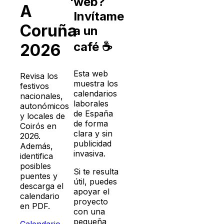
web?
A
Invítame
Coruña
a un
café ☕
2026
Esta web
Revisa los
muestra los
festivos
calendarios
nacionales,
laborales
autonómicos
de España
y locales de
de forma
Coirós
en
clara y sin
2026
.
publicidad
Además,
invasiva.
identifica
posibles
Si te resulta
puentes y
útil, puedes
descarga el
apoyar el
calendario
proyecto
en PDF.
con una
pequeña
Calendario