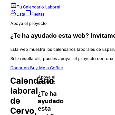
Tu Calendario Laboral
Lista
Fiestas
Apoya el proyecto
¿Te ha ayudado esta web? Invítame
Esta web muestra los calendarios laborales de España 
Si te resulta útil, puedes apoyar el proyecto con un
Donar en Buy Me a Coffee
Apoya el
Calendario
proyecto
laboral
¿Te ha
de
ayudado
esta
Cervo
,