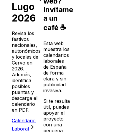
web?
Lugo
Invítame
2026
a un
café ☕
Revisa los
festivos
Esta web
nacionales,
muestra los
autonómicos
calendarios
y locales de
laborales
Cervo
en
de España
2026
.
de forma
Además,
clara y sin
identifica
publicidad
posibles
invasiva.
puentes y
descarga el
Si te resulta
calendario
útil, puedes
en PDF.
apoyar el
proyecto
Calendario
con una
Laboral
pequeña