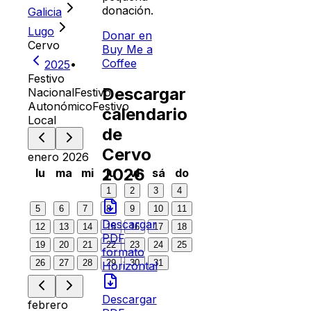
donación.
Galicia
Lugo
Donar en
Cervo
Buy Me a
Coffee
2025
•
Festivo
Descargar
Nacional
Festivo
Autonómico
Festivo
calendario
Local
de
Cervo
enero 2026
2026
lu
ma
mi
ju
vi
sá
do
1
2
3
4
5
6
7
8
9
10
11
Descargar
12
13
14
15
16
17
18
PDF
19
20
21
22
23
24
25
formato
26
27
28
29
30
31
Horizontal
Descargar
febrero