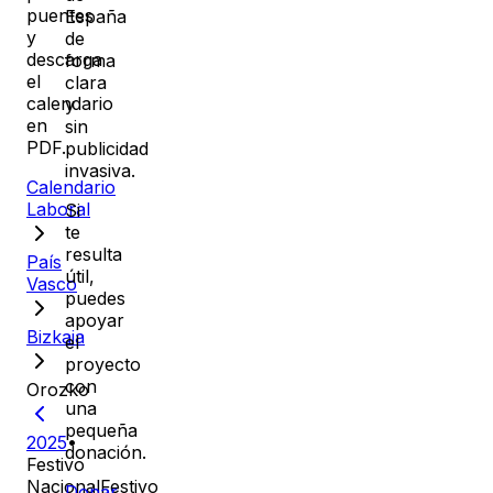
puentes
España
y
de
descarga
forma
el
clara
calendario
y
en
sin
PDF.
publicidad
invasiva.
Calendario
Laboral
Si
te
resulta
País
útil,
Vasco
puedes
apoyar
Bizkaia
el
proyecto
con
Orozko
una
pequeña
2025
•
donación.
Festivo
Nacional
Festivo
Donar