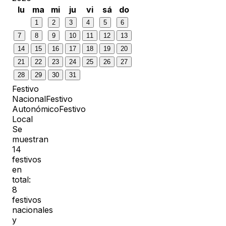
lu
ma
mi
ju
vi
sá
do
1
2
3
4
5
6
7
8
9
10
11
12
13
14
15
16
17
18
19
20
21
22
23
24
25
26
27
28
29
30
31
Festivo
Nacional
Festivo
Autonómico
Festivo
Local
Se
muestran
14
festivos
en
total:
8
festivos
nacionales
y