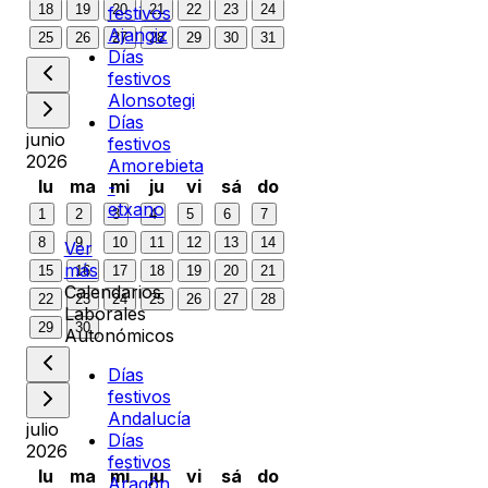
18
19
20
21
22
23
24
festivos
Ajangiz
25
26
27
28
29
30
31
Días
festivos
Alonsotegi
Días
junio
festivos
2026
Amorebieta
lu
ma
mi
ju
vi
sá
do
-
etxano
1
2
3
4
5
6
7
8
9
10
11
12
13
14
Ver
más
15
16
17
18
19
20
21
Calendarios
22
23
24
25
26
27
28
Laborales
29
30
Autonómicos
Días
festivos
Andalucía
julio
Días
2026
festivos
lu
ma
mi
ju
vi
sá
do
Aragón