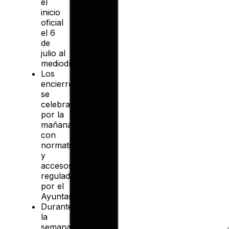
el
inicio
oficial
el 6
de
julio al
mediodía.
Los
encierros
se
celebran
por la
mañana
con
normativa
y
accesos
regulados
por el
Ayuntamiento.
Durante
la
semana