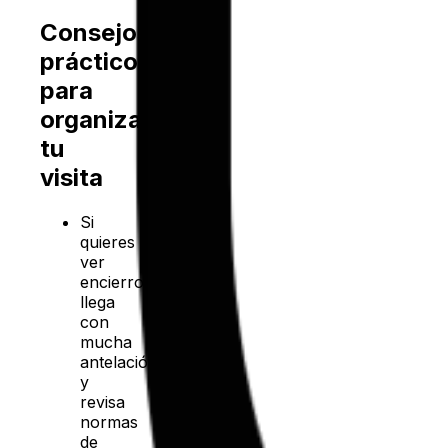
Consejos
prácticos
para
organizar
tu
visita
Si
quieres
ver
encierros,
llega
con
mucha
antelación
y
revisa
normas
de