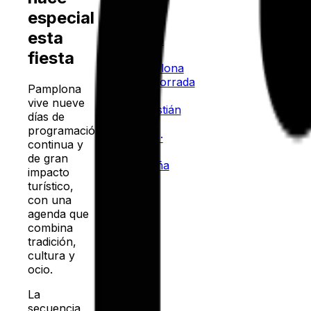
Madrid
especial
La
esta
Mercè
·
fiesta
Barcelona
Tamborrada
Pamplona
·
San
vive nueve
Sebastián
días de
San
programación
Juan
·
continua y
A
de gran
Coruña
impacto
turístico,
con una
agenda que
combina
tradición,
cultura y
ocio.
La
secuencia