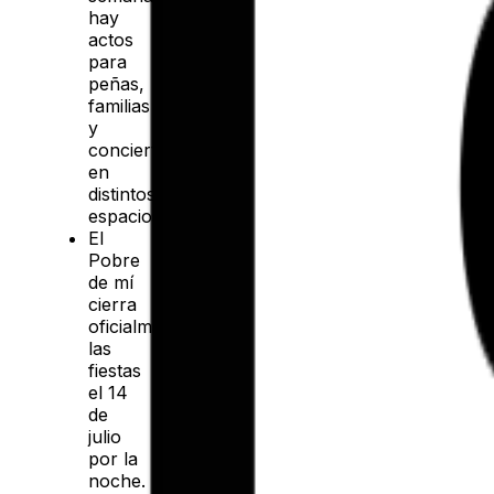
hay
actos
para
peñas,
familias
y
conciertos
en
distintos
espacios.
El
Pobre
de mí
cierra
oficialmente
las
fiestas
el 14
de
julio
por la
noche.