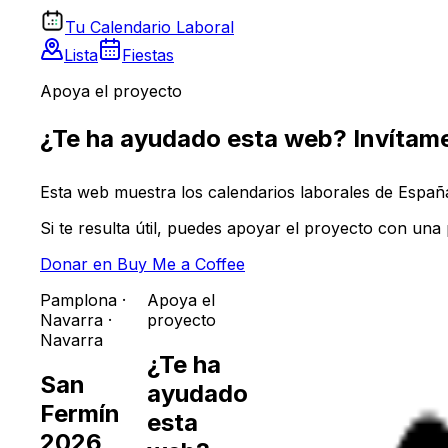
Tu Calendario Laboral
Lista
Fiestas
Apoya el proyecto
¿Te ha ayudado esta web? Invítame
Esta web muestra los calendarios laborales de España 
Si te resulta útil, puedes apoyar el proyecto con un
Donar en Buy Me a Coffee
Pamplona
·
Apoya el
Navarra
·
proyecto
Navarra
¿Te ha
San
ayudado
Fermín
esta
2026