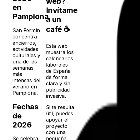
web?
en
Invítame
Pamplona
a un
café ☕
San Fermín
concentra
encierros,
Esta web
actividades
muestra los
culturales y
calendarios
una de las
laborales
semanas
de España
más
de forma
intensas del
clara y sin
verano en
publicidad
Pamplona.
invasiva.
Fechas
Si te resulta
útil, puedes
de
apoyar el
2026
proyecto
con una
pequeña
Se celebra