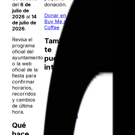
donación.
del
6 de
julio de
Donar en
2026
al
14
Buy Me a
de julio de
Coffee
2026
.
También
Revisa el
programa
te
oficial del
puede
ayuntamiento
o la web
interesar
oficial de la
fiesta para
Fallas
confirmar
·
horarios,
Valencia
recorridos
Fiestas
y cambios
del
de última
Pilar
·
hora.
Zaragoza
San
Qué
Isidro
hace
·