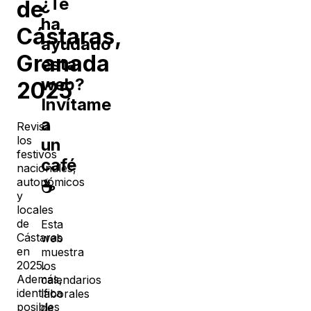
¿Te
de
ha
Cástaras
,
ayudado
Granada
esta
web?
2025
Invítame
a
Revisa
los
un
festivos
café
nacionales,
autonómicos
☕
y
locales
de
Esta
Cástaras
web
en
muestra
2025
.
los
Además,
calendarios
identifica
laborales
posibles
de