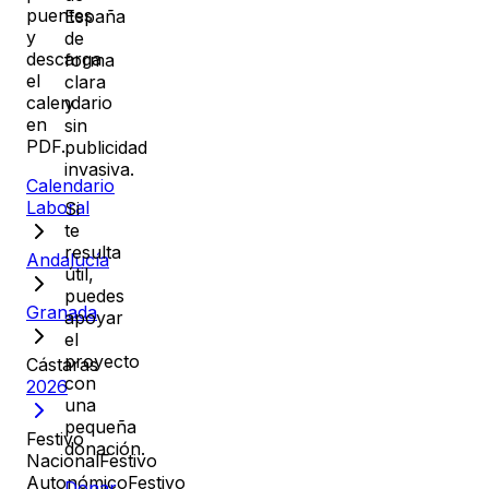
puentes
España
y
de
descarga
forma
el
clara
calendario
y
en
sin
PDF.
publicidad
invasiva.
Calendario
Laboral
Si
te
resulta
Andalucía
útil,
puedes
Granada
apoyar
el
proyecto
Cástaras
con
2026
una
pequeña
Festivo
donación.
Nacional
Festivo
Autonómico
Festivo
Donar