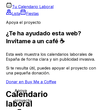
Tu Calendario Laboral
Lista
Fiestas
Apoya el proyecto
¿Te ha ayudado esta web?
Invítame a un café ☕
Esta web muestra los calendarios laborales de
España de forma clara y sin publicidad invasiva.
Si te resulta útil, puedes apoyar el proyecto con
una pequeña donación.
Donar en Buy Me a Coffee
Apoya
Calendario
el
proyecto
laboral