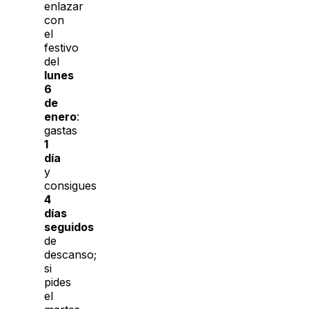
enlazar
con
el
festivo
del
lunes
6
de
enero
:
gastas
1
día
y
consigues
4
días
seguidos
de
descanso;
si
pides
el