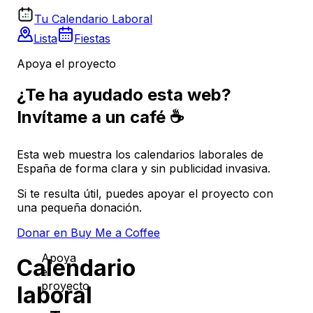
Tu Calendario Laboral
Lista
Fiestas
Apoya el proyecto
¿Te ha ayudado esta web?
Invítame a un café ☕
Esta web muestra los calendarios laborales de
España de forma clara y sin publicidad invasiva.
Si te resulta útil, puedes apoyar el proyecto con
una pequeña donación.
Donar en Buy Me a Coffee
Apoya
Calendario
el
proyecto
laboral