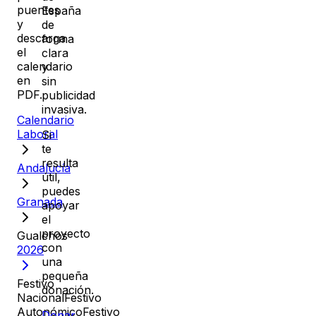
puentes
España
y
de
descarga
forma
el
clara
calendario
y
en
sin
PDF.
publicidad
invasiva.
Calendario
Laboral
Si
te
resulta
Andalucía
útil,
puedes
Granada
apoyar
el
proyecto
Gualchos
con
2026
una
pequeña
Festivo
donación.
Nacional
Festivo
Autonómico
Festivo
Donar