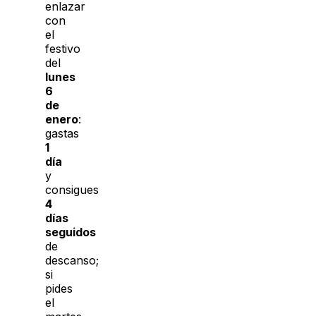
enlazar
con
el
festivo
del
lunes
6
de
enero
:
gastas
1
día
y
consigues
4
días
seguidos
de
descanso;
si
pides
el