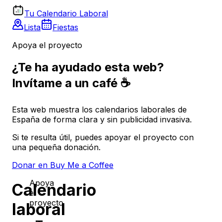
Tu Calendario Laboral
Lista
Fiestas
Apoya el proyecto
¿Te ha ayudado esta web?
Invítame a un café ☕
Esta web muestra los calendarios laborales de
España de forma clara y sin publicidad invasiva.
Si te resulta útil, puedes apoyar el proyecto con
una pequeña donación.
Donar en Buy Me a Coffee
Apoya
Calendario
el
proyecto
laboral