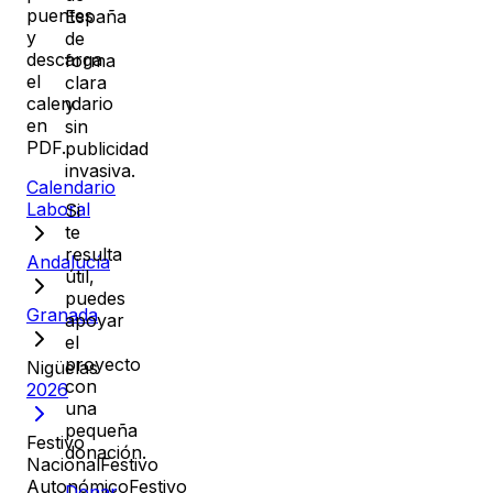
puentes
España
y
de
descarga
forma
el
clara
calendario
y
en
sin
PDF.
publicidad
invasiva.
Calendario
Laboral
Si
te
resulta
Andalucía
útil,
puedes
Granada
apoyar
el
proyecto
Nigüelas
con
2026
una
pequeña
Festivo
donación.
Nacional
Festivo
Autonómico
Festivo
Donar