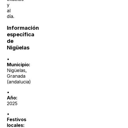
y
al
día.
Información
específica
de
Nigüelas
•
Municipio:
Nigüelas
,
Granada
(
andalucia
)
•
Año:
2025
•
Festivos
locales: