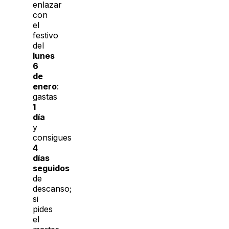
enlazar
con
el
festivo
del
lunes
6
de
enero
:
gastas
1
día
y
consigues
4
días
seguidos
de
descanso;
si
pides
el