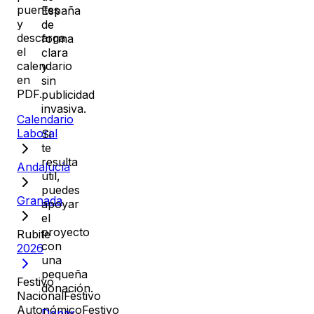
puentes
España
y
de
descarga
forma
el
clara
calendario
y
en
sin
PDF.
publicidad
invasiva.
Calendario
Laboral
Si
te
resulta
Andalucía
útil,
puedes
Granada
apoyar
el
proyecto
Rubite
con
2026
una
pequeña
Festivo
donación.
Nacional
Festivo
Autonómico
Festivo
Donar