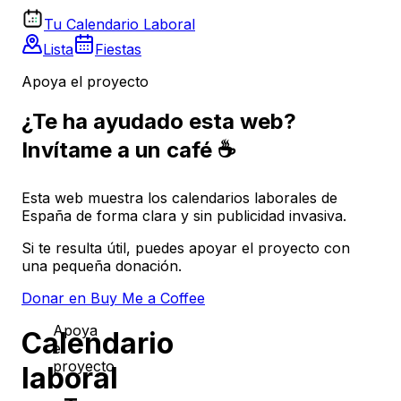
Tu Calendario Laboral
Lista
Fiestas
Apoya el proyecto
¿Te ha ayudado esta web?
Invítame a un café ☕
Esta web muestra los calendarios laborales de
España de forma clara y sin publicidad invasiva.
Si te resulta útil, puedes apoyar el proyecto con
una pequeña donación.
Donar en Buy Me a Coffee
Apoya
Calendario
el
proyecto
laboral