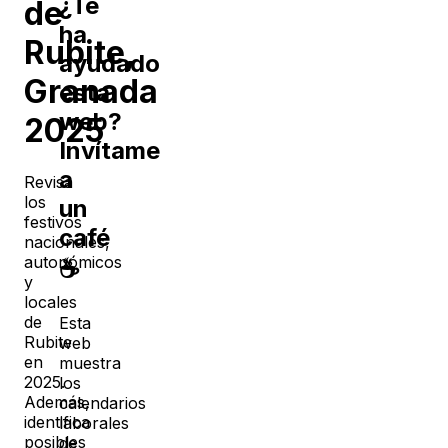
¿Te
de
ha
Rubite
,
ayudado
Granada
esta
web?
2025
Invítame
a
Revisa
los
un
festivos
café
nacionales,
autonómicos
☕
y
locales
de
Esta
Rubite
web
en
muestra
2025
.
los
Además,
calendarios
identifica
laborales
posibles
de