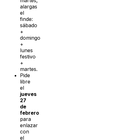
martes,
alargas
el
finde:
sábado
+
domingo
+
lunes
festivo
+
martes.
Pide
libre
el
jueves
27
de
febrero
para
enlazar
con
el