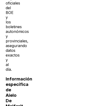
oficiales
del
BOE
y
los
boletines
autonómicos
y
provinciales,
asegurando
datos
exactos
y
al
día.
Información
específica
de
Aielo
De