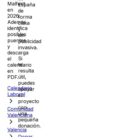
Malferit
España
en
de
2026
.
forma
Además,
clara
identifica
y
posibles
sin
puentes
publicidad
y
invasiva.
descarga
Si
el
te
calendario
resulta
en
útil,
PDF.
puedes
Calendario
apoyar
Laboral
el
proyecto
con
Comunidad
una
Valenciana
pequeña
donación.
Valencia
Donar