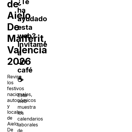
¿Te
de
ha
Aielo
ayudado
De
esta
web?
Malferit
,
Invítame
Valencia
a
2026
un
café
Revisa
☕
los
festivos
nacionales,
Esta
autonómicos
web
y
muestra
locales
los
de
calendarios
Aielo
laborales
De
de