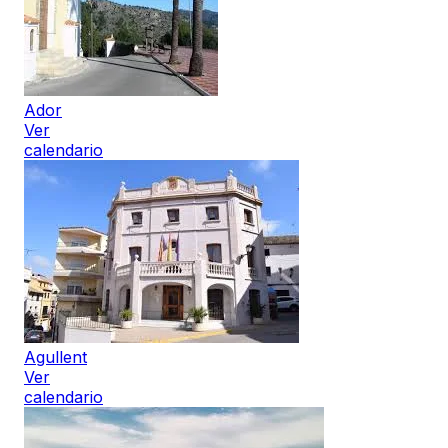
Ador
Ver
calendario
Agullent
Ver
calendario