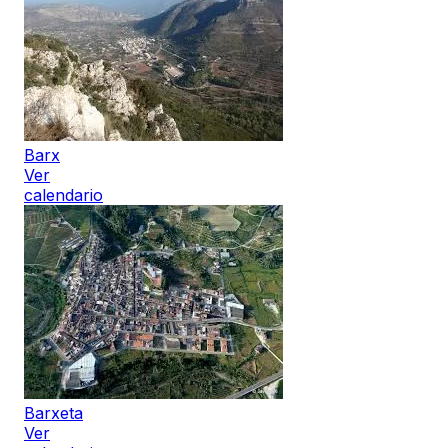
Barx
Ver
calendario
Barxeta
Ver