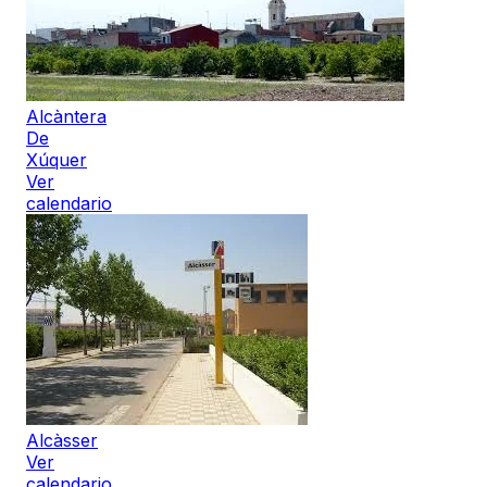
Alcàntera
De
Xúquer
Ver
calendario
Alcàsser
Ver
calendario