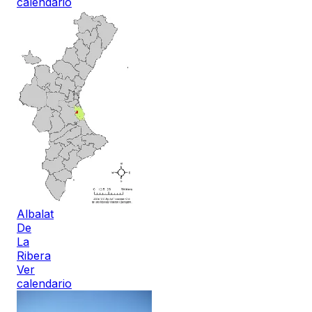
calendario
Albalat
De
La
Ribera
Ver
calendario