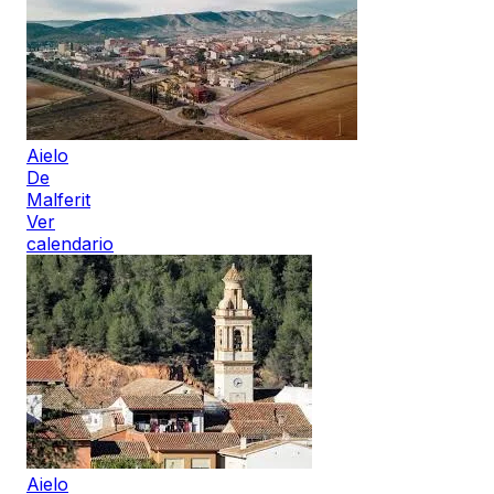
Aielo
De
Malferit
Ver
calendario
Aielo