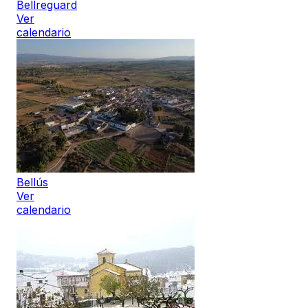
Bellreguard
Ver
calendario
Bellús
Ver
calendario