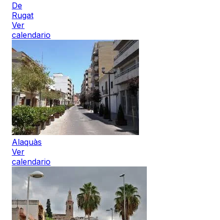
De
Rugat
Ver
calendario
Alaquàs
Ver
calendario