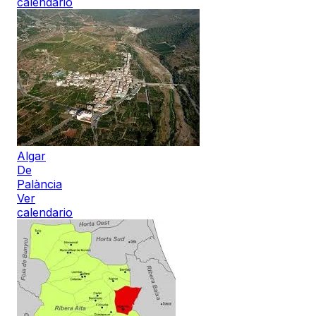
calendario
Algar
De
Palància
Ver
calendario