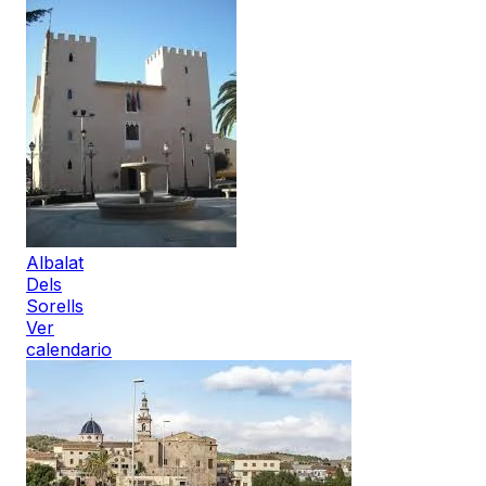
Albalat
Dels
Sorells
Ver
calendario