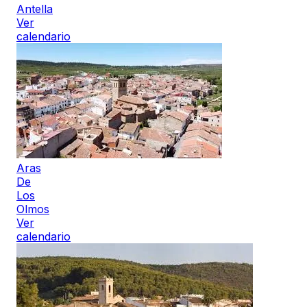
Antella
Ver
calendario
Aras
De
Los
Olmos
Ver
calendario