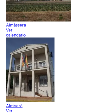
Almàssera
Ver
calendario
Almiserà
Ver