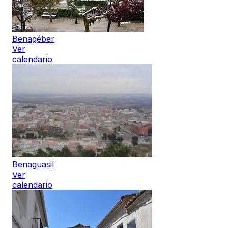
Benagéber
Ver
calendario
Benaguasil
Ver
calendario