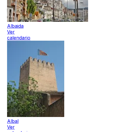
Albaida
Ver
calendario
Albal
Ver