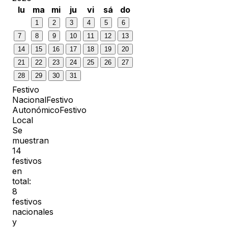
lu
ma
mi
ju
vi
sá
do
1
2
3
4
5
6
7
8
9
10
11
12
13
14
15
16
17
18
19
20
21
22
23
24
25
26
27
28
29
30
31
Festivo
Nacional
Festivo
Autonómico
Festivo
Local
Se
muestran
14
festivos
en
total:
8
festivos
nacionales
y