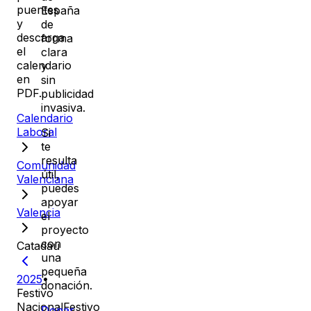
puentes
España
y
de
descarga
forma
el
clara
calendario
y
en
sin
PDF.
publicidad
invasiva.
Calendario
Laboral
Si
te
resulta
Comunidad
útil,
Valenciana
puedes
apoyar
Valencia
el
proyecto
con
Catadau
una
pequeña
2025
•
donación.
Festivo
Nacional
Festivo
Donar