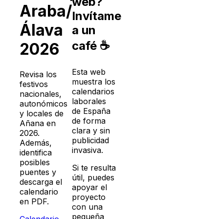
web?
Araba/
Invítame
Álava
a un
café ☕
2026
Esta web
Revisa los
muestra los
festivos
calendarios
nacionales,
laborales
autonómicos
de España
y locales de
de forma
Añana
en
clara y sin
2026
.
publicidad
Además,
invasiva.
identifica
posibles
Si te resulta
puentes y
útil, puedes
descarga el
apoyar el
calendario
proyecto
en PDF.
con una
pequeña
Calendario