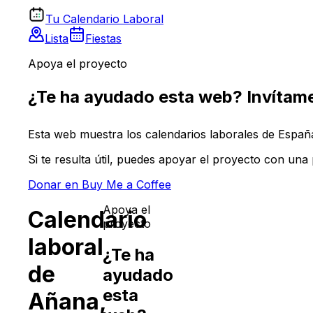
Tu Calendario Laboral
Lista
Fiestas
Apoya el proyecto
¿Te ha ayudado esta web? Invítame
Esta web muestra los calendarios laborales de España 
Si te resulta útil, puedes apoyar el proyecto con un
Donar en Buy Me a Coffee
Apoya el
Calendario
proyecto
laboral
¿Te ha
de
ayudado
esta
Añana
,