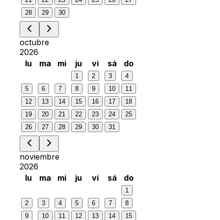
28
29
30
octubre
2026
lu
ma
mi
ju
vi
sá
do
1
2
3
4
5
6
7
8
9
10
11
12
13
14
15
16
17
18
19
20
21
22
23
24
25
26
27
28
29
30
31
noviembre
2026
lu
ma
mi
ju
vi
sá
do
1
2
3
4
5
6
7
8
9
10
11
12
13
14
15