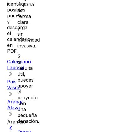
identifica
España
posibles
de
puentes
forma
y
clara
descarga
y
el
sin
calendario
publicidad
en
invasiva.
PDF.
Si
Calendario
te
Laboral
resulta
útil,
puedes
País
apoyar
Vasco
el
proyecto
Araba/
con
Álava
una
pequeña
donación.
Aramaio
Donar