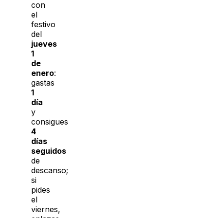
con
el
festivo
del
jueves
1
de
enero
:
gastas
1
día
y
consigues
4
días
seguidos
de
descanso;
si
pides
el
viernes,