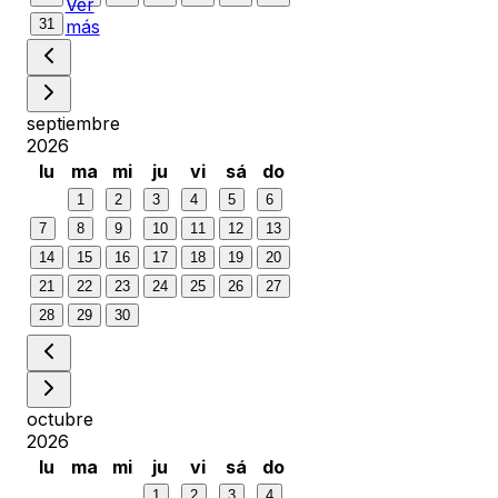
Ver
31
más
septiembre
2026
lu
ma
mi
ju
vi
sá
do
1
2
3
4
5
6
7
8
9
10
11
12
13
14
15
16
17
18
19
20
21
22
23
24
25
26
27
28
29
30
octubre
2026
lu
ma
mi
ju
vi
sá
do
1
2
3
4