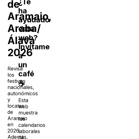
¿Te
de
ha
Aramaio
,
ayudado
Araba/
esta
web?
Álava
Invítame
2026
a
un
Revisa
café
los
festivos
☕
nacionales,
autonómicos
y
Esta
locales
web
de
muestra
Aramaio
los
en
calendarios
2026
.
laborales
Además,
de