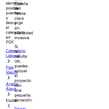
identifica
España
posibles
de
puentes
forma
y
clara
descarga
y
el
sin
calendario
publicidad
en
invasiva.
PDF.
Si
Calendario
te
Laboral
resulta
útil,
puedes
País
apoyar
Vasco
el
proyecto
Araba/
con
Álava
una
pequeña
donación.
Elvillar
Donar