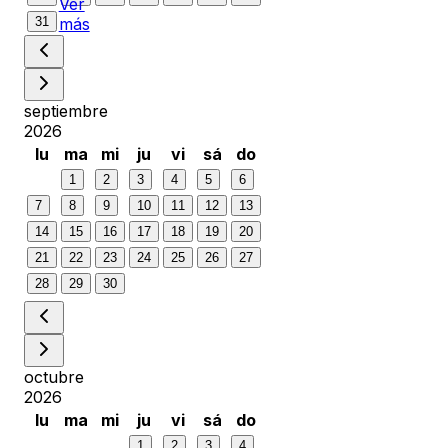
Ver
31
más
septiembre
2026
lu
ma
mi
ju
vi
sá
do
1
2
3
4
5
6
7
8
9
10
11
12
13
14
15
16
17
18
19
20
21
22
23
24
25
26
27
28
29
30
octubre
2026
lu
ma
mi
ju
vi
sá
do
1
2
3
4