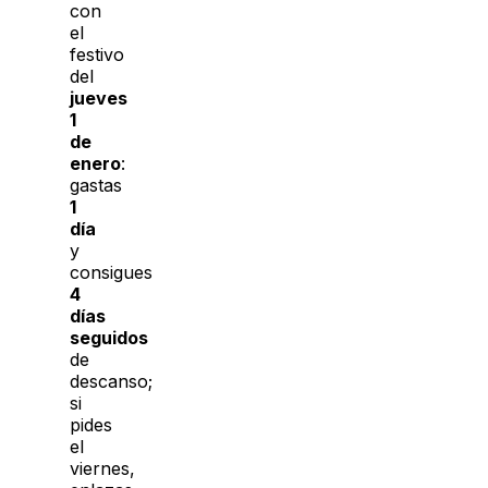
con
el
festivo
del
jueves
1
de
enero
:
gastas
1
día
y
consigues
4
días
seguidos
de
descanso;
si
pides
el
viernes,