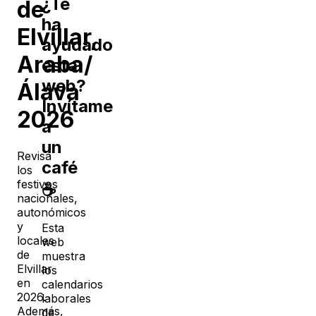
¿Te
de
ha
Elvillar
,
ayudado
Araba/
esta
web?
Álava
Invítame
2026
a
un
Revisa
café
los
festivos
☕
nacionales,
autonómicos
y
Esta
locales
web
de
muestra
Elvillar
los
en
calendarios
2026
.
laborales
Además,
de